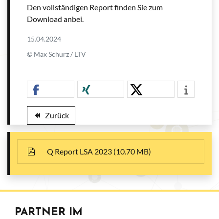
Den vollständigen Report finden Sie zum
Download anbei.
15.04.2024
© Max Schurz / LTV
Zurück
backward
Q Report LSA 2023 (10.70 MB)
PARTNER IM