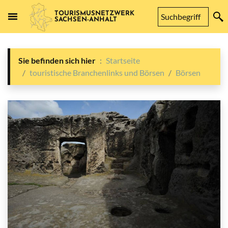
TOURISMUSNETZWERK
SACHSEN-ANHALT
Sie befinden sich hier
Startseite
touristische Branchenlinks und Börsen
Börsen