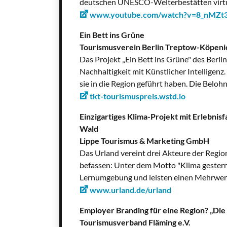
deutschen UNESCO-Welterbestätten virtuell
www.youtube.com/watch?v=8_nMZt
Ein Bett ins Grüne
Tourismusverein Berlin Treptow-Köpenic
Das Projekt „Ein Bett ins Grüne" des Berl
Nachhaltigkeit mit Künstlicher Intelligenz.
sie in die Region geführt haben. Die Beloh
tkt-tourismuspreis.wstd.io
Einzigartiges Klima-Projekt mit Erlebnis
Wald
Lippe Tourismus & Marketing GmbH
Das Urland vereint drei Akteure der Regio
befassen: Unter dem Motto "Klima gestern,
Lernumgebung und leisten einen Mehrwert 
www.urland.de/urland
Employer Branding für eine Region? „Die
Tourismusverband Fläming e.V.