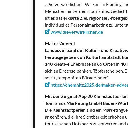
„Die Verwirklicher – Wirken im Fläming“ ri
Menschen hinter dem Tourismus. Gedacht a
ist es das erklärte Ziel, regionale Arbeit
individuelles Personalmarketing zu unters
www.dieverwirklicher.de
Maker-Advent
Landesverband der Kultur- und Kreativwi
herausgegeben von Kulturhauptstadt E
140 kreative Erlebnisse an 85 Orten in 
sich an Drechselbänken, Töpferscheiben,
so zu „temporären Bürger:innen“.
https://chemnitz2025.de/maker-adve
Mit der Zeigmal-App 20 Kleinstadtperlen
Tourismus Marketing GmbH Baden-Wür
Die Kleinstadtperlen sind ein Marketing
angehören, die ihre Sichtbarkeit erhöhen u
touristischen Hotsports zu entzerren und