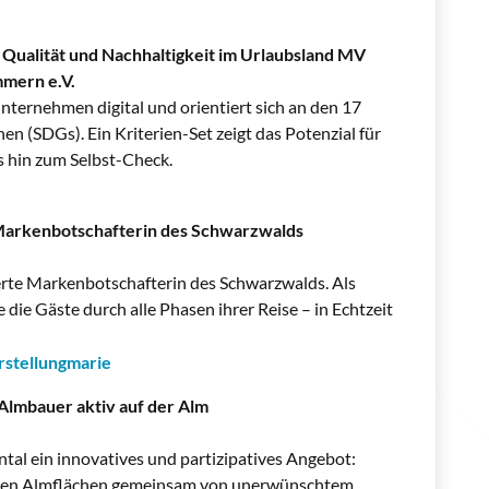
hr Qualität und Nachhaltigkeit im Urlaubsland MV
mern e.V.
Unternehmen digital und orientiert sich an den 17
en (SDGs). Ein Kriterien-Set zeigt das Potenzial für
 hin zum Selbst-Check.
 Markenbotschafterin des Schwarzwalds
erte Markenbotschafterin des Schwarzwalds. Als
 die Gäste durch alle Phasen ihrer Reise – in Echtzeit
stellungmarie
Almbauer aktiv auf der Alm
al ein innovatives und partizipatives Angebot:
eien Almflächen gemeinsam von unerwünschtem