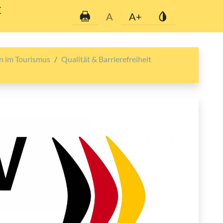
K
A
A+
 im Tourismus
Qualität & Barrierefreiheit