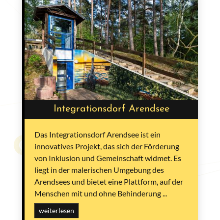
Integrationsdorf Arendsee
Das Integrationsdorf Arendsee ist ein
innovatives Projekt, das sich der Förderung
von Inklusion und Gemeinschaft widmet. Es
liegt in der malerischen Umgebung des
Arendsees und bietet eine Plattform, auf der
Menschen mit und ohne Behinderung ...
weiterlesen