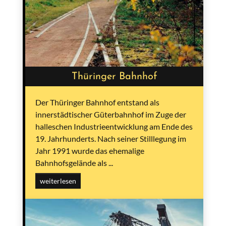
Thüringer Bahnhof
Der Thüringer Bahnhof entstand als
innerstädtischer Güterbahnhof im Zuge der
halleschen Industrieentwicklung am Ende des
19. Jahrhunderts. Nach seiner Stilllegung im
Jahr 1991 wurde das ehemalige
Bahnhofsgelände als ...
weiterlesen