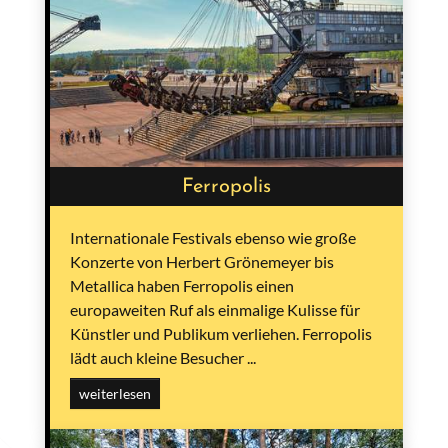
Ferropolis
Internationale Festivals ebenso wie große
Konzerte von Herbert Grönemeyer bis
Metallica haben Ferropolis einen
europaweiten Ruf als einmalige Kulisse für
Künstler und Publikum verliehen. Ferropolis
lädt auch kleine Besucher ...
weiterlesen