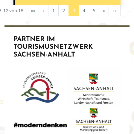
9-12 von 18
««
«
1
2
3
4
5
»
»»
PARTNER IM
TOURISMUSNETZWERK
SACHSEN-ANHALT