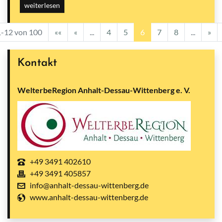
weiterlesen
-12 von 100
««
«
...
4
5
6
7
8
...
»
Kontakt
WelterbeRegion Anhalt-Dessau-Wittenberg e. V.
+49 3491 402610
+49 3491 405857
info@anhalt-dessau-wittenberg.de
www.anhalt-dessau-wittenberg.de